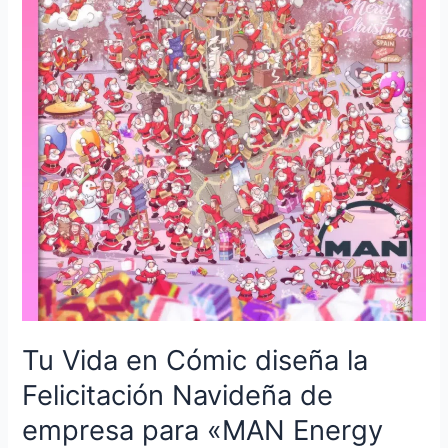
Cómic
diseña
la
Felicitación
Navideña
de
empresa
para
«MAN
Energy
Solutions
España»
–
Ilustración
personalizada
Tu Vida en Cómic diseña la
–
Regalo
Felicitación Navideña de
de
empresa para «MAN Energy
empresa