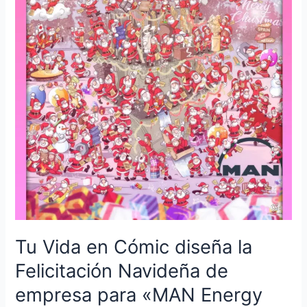
Cómic
diseña
la
Felicitación
Navideña
de
empresa
para
«MAN
Energy
Solutions
España»
–
Ilustración
personalizada
Tu Vida en Cómic diseña la
–
Regalo
Felicitación Navideña de
de
empresa para «MAN Energy
empresa